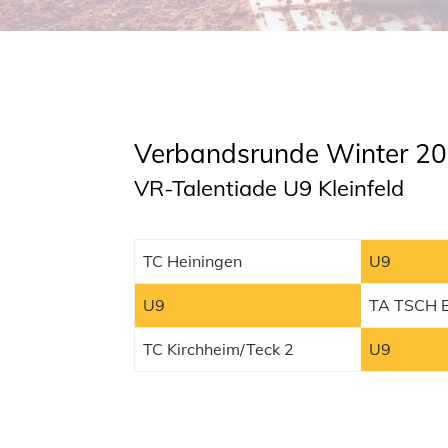
Verbandsrunde Winter 2
VR-Talentiade U9 Kleinfeld
TC Heiningen
U9
U9
TA TSCH E
TC Kirchheim/Teck 2
U9