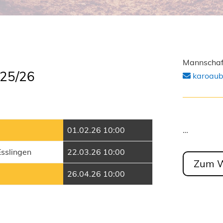
Mannschaft
025/26
karoaub
01.02.26 10:00
…
sslingen
22.03.26 10:00
Zum 
26.04.26 10:00