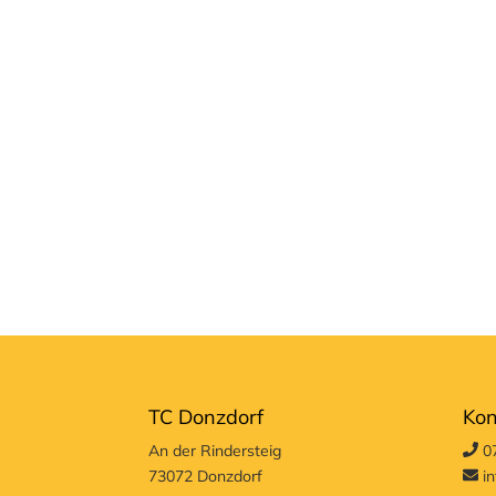
TC Donzdorf
Kon
An der Rindersteig
07
73072 Donzdorf
in