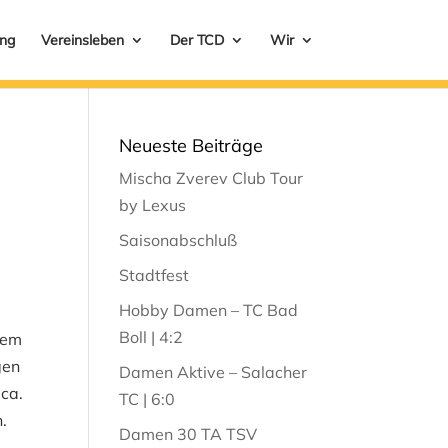
ung
Vereinsleben
Der TCD
Wir
Neueste Beiträge
Mischa Zverev Club Tour
by Lexus
Saisonabschluß
Stadtfest
Hobby Damen – TC Bad
Boll | 4:2
nem
gen
Damen Aktive – Salacher
 ca.
TC | 6:0
.
Damen 30 TA TSV