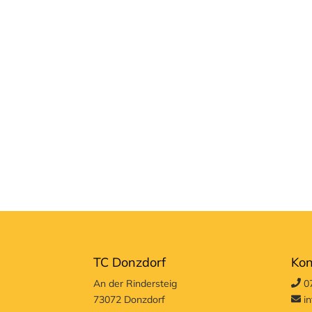
TC Donzdorf
Kon
An der Rindersteig
07
73072 Donzdorf
in