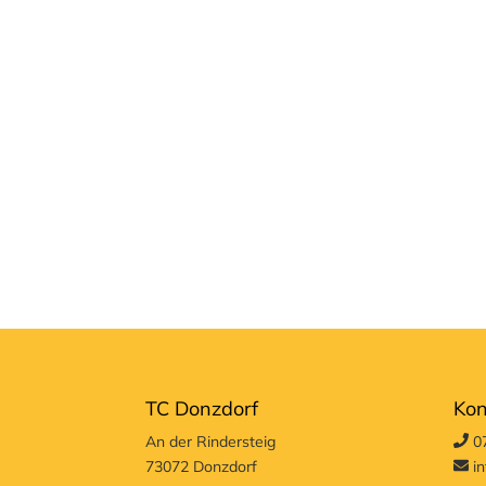
TC Donzdorf
Kon
An der Rindersteig
07
73072 Donzdorf
in