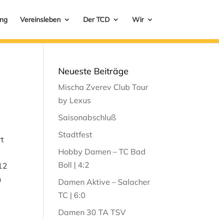
ung
Vereinsleben
Der TCD
Wir
Neueste Beiträge
Mischa Zverev Club Tour
by Lexus
Saisonabschluß
Stadtfest
rt
Hobby Damen – TC Bad
Boll | 4:2
12
h
Damen Aktive – Salacher
TC | 6:0
Damen 30 TA TSV