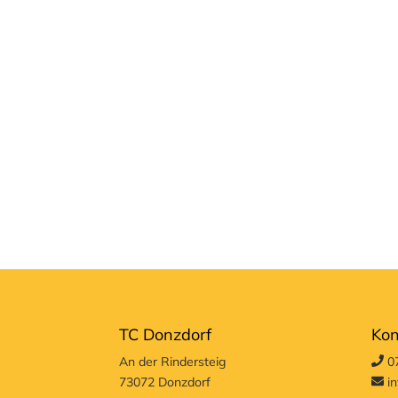
TC Donzdorf
Kon
An der Rindersteig
07
73072 Donzdorf
in