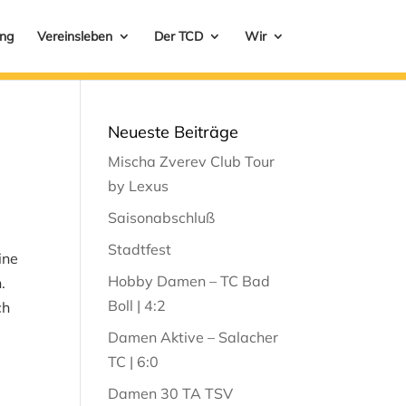
ung
Vereinsleben
Der TCD
Wir
Neueste Beiträge
Mischa Zverev Club Tour
by Lexus
Saisonabschluß
Stadtfest
ine
Hobby Damen – TC Bad
.
Boll | 4:2
ch
Damen Aktive – Salacher
TC | 6:0
Damen 30 TA TSV